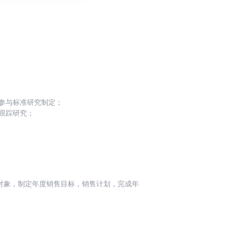
，参与标准研究制定；
跟踪研究；
工作，负责与相关标准化机构对接，参与国际/
团体标准的研究制定工作，跟踪研究相关信息安
、NIST等）、输出标准化文稿、技术白皮书、研究报
内容输出。
对象，制定年度销售目标，销售计划，完成年
并推动签约渠道的合作导入、合作深入，建立