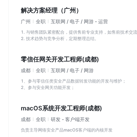
4. 负责渠道服务能力建设，建立区域服务中心。
解决方案经理（广州）
广州
全职
互联网 / 电子 / 网游 - 运营
1. 与销售团队紧密配合，提供售前专业支持，如售前技术交
2. 技术趋势与竞争分析，定期整理总结。
3. 用户及渠道（代理商）培训、熟练后进行专题演讲。
4. 产品优化建议和反馈。
5. 赋能销售团队，Ka客户需求运营，行业需求落地。
零信任网关开发工程师(成都)
成都
全职
互联网 / 电子 / 网游
1、参与零信任类安全产品数据转发功能的开发与维护；
2、参与安全网关功能开发；
3、参与安全网关架构与性能优化；
macOS系统开发工程师(成都)
成都
全职
研发 - 客户端开发
负责主导网络安全产品macOS客户端的内核开发