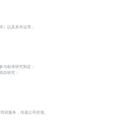
等重点行业的行业突破，行业标杆案例建设，
动等）以及发布运营；
，参与标准研究制定；
跟踪研究；
工作，负责与相关标准化机构对接，参与国际/
团体标准的研究制定工作，跟踪研究相关信息安
、NIST等）、输出标准化文稿、技术白皮书、研究报
内容输出。
及培训服务，传递公司价值。