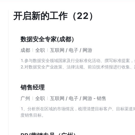
开启新的工作（22）
数据安全专家(成都）
成都
全职
互联网 / 电子 / 网游
1.参与数据安全领域国家及行业标准化活动、撰写标准提案
2.对数据安全产业政策、法律法规、前沿技术情报进行收集、
3.负责公司内数据安全领域标准化工作的需求分析、规划设计
国内各类网络安全标准工作会议，链接专家和学术资源；
4.参与和数据安全相关的国家标准、行业标准、地方标准、
销售经理
全国际国外标准（包括ISO/IEC、ITU-T、IEEE、IETF
广州
全职
互联网 / 电子 / 网游 - 销售
告等；
5.参与市场活动内容的策划与宣传，完成荣誉类、演讲类宣传
1、分析所在区域的市场情况，梳理清楚目标客户、目标渠道
度销售目标。
2、头部客户的合作突破，完成头部客户CIO圈子建设。
3、负责收集和开发所在区域目标渠道，完成渠道签约目标，
成熟的渠道体系。