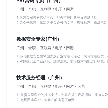
PR/营销专员（广州）
4、完成央、国企，名企，金融，能源，交通，政府，运营商
广州
全职
互联网 / 电子 / 网游
1.运营公司搜索营销平台，配合市场团队开展市场活动；
2.公众号运营，撰写各类公众号的文章（咨询动态、市场活
3.负责公司各类资质/图谱/商标等的申请。
数据安全专家(广州）
广州
全职
互联网 / 电子 / 网游
1.参与数据安全领域国家及行业标准化活动、撰写标准提案
2.对数据安全产业政策、法律法规、前沿技术情报进行收集、
3.负责公司内数据安全领域标准化工作的需求分析、规划设计
国内各类网络安全标准工作会议，链接专家和学术资源；
4.参与和数据安全相关的国家标准、行业标准、地方标准、
技术服务经理（广州）
全国际国外标准（包括ISO/IEC、ITU-T、IEEE、IETF
广州
全职
互联网 / 电子 / 网游 - 运营
告等；
5.参与市场活动内容的策划与宣传，完成荣誉类、演讲类宣传
1. 负责公司客户的技术支持，为客户提供产品测试，实施以
2. 定期回访客户，为客户的满意度负责。
3. 及时跟踪客户需求，推动内部的协作和产品优化。